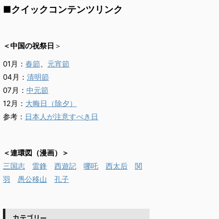
■クイックコンテンツリンク
＜中国の祝祭日
＞
01月：
春節
、
元宵節
04月：
清明節
07月：
中元節
12月：
大晦日（除夕）
参考：
日本人が注意すべき日
＜連環図（漫画）＞
三国志
雷鋒
西遊記
哪吒
西太后
関
羽
愚公移山
孔子
カテゴリー