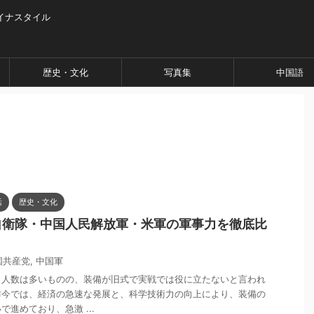
イナスタイル
歴史・文化
写真集
中国語
活
歴史・文化
自衛隊・中国人民解放軍・米軍の軍事力を徹底比
国共産党
,
中国軍
、人数は多いものの、装備が旧式で実戦では役に立たないと言われ
昨今では、経済の急速な発展と、科学技術力の向上により、装備の
進めており、急激 ...