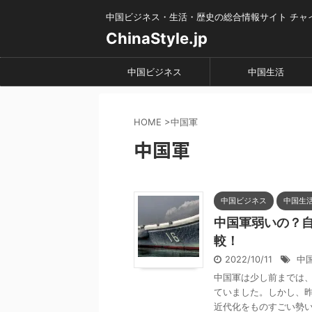
中国ビジネス・生活・歴史の総合情報サイト チャ
ChinaStyle.jp
中国ビジネス
中国生活
HOME
>
中国軍
中国軍
中国ビジネス
中国生
中国軍弱いの？
較！
2022/10/11
中
中国軍は少し前までは
ていました。しかし、
近代化をものすごい勢いで