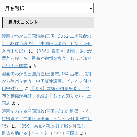
最近のコメント
漫画でわかる三国演義(三国志)062 二虎競食の
計、駆虎呑狼の計（中国版連環画、ピンイン付
き日中対訳）
に
【053】袁術 vs 劉備。張飛が
曹豹を鞭打ち、呂布が徐州を奪う | もっと知り
たい！三国志
より
漫画でわかる三国演義(三国志)064 呂布、張飛
から徐州を奪う（中国版連環画、ピンイン付き
日中対訳）
に
【054】袁術が約束を破り、呂
布と劉備が再び手を結ぶ | もっと知りたい！三
国志
より
漫画でわかる三国演義(三国志)065 劉備、小沛
に帰還す（中国版連環画、ピンイン付き日中対
訳）
に
【059】呂布が戟を射て戦を仲裁し、
劉備を助ける | もっと知りたい！三国志
より