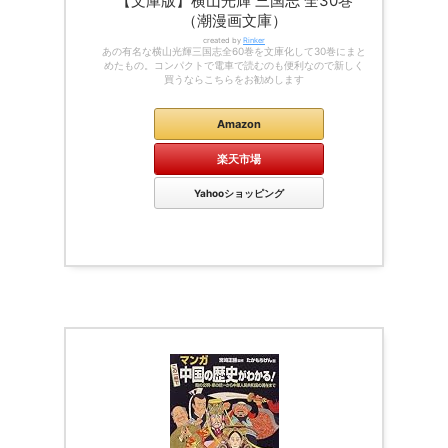
【文庫版】横山光輝 三国志 全30巻
（潮漫画文庫）
created by
Rinker
あの有名な横山光輝三国志全60巻を文庫化して30巻にまと
めたもの。コンパクトで電車で読むのも便利なので新しく
買うならこちらをお勧めします
Amazon
楽天市場
Yahooショッピング