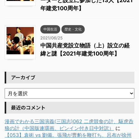
ーダーと設立に参加した13人【2021
年建党100周年】
中国生活
歴史・文化
2021/06/25
中国共産党設立物語（上）設立の経
緯と謎【2021年建党100周年】
アーカイブ
最近のコメント
漫画でわかる三国演義(三国志)062 二虎競食の計、駆虎呑
狼の計（中国版連環画、ピンイン付き日中対訳）
に
【053】袁術 vs 劉備。張飛が曹豹を鞭打ち、呂布が徐州