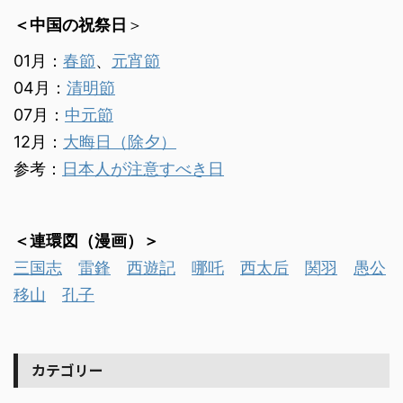
＜中国の祝祭日
＞
01月：
春節
、
元宵節
04月：
清明節
07月：
中元節
12月：
大晦日（除夕）
参考：
日本人が注意すべき日
＜連環図（漫画）＞
三国志
雷鋒
西遊記
哪吒
西太后
関羽
愚公
移山
孔子
カテゴリー