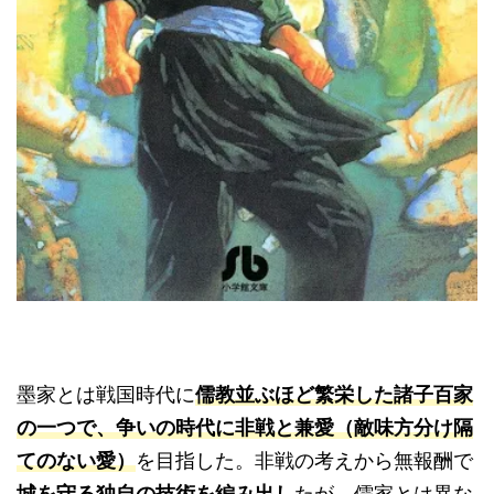
墨家とは戦国時代に
儒教並ぶほど繁栄した諸子百家
の一つで、争いの時代に非戦と兼愛（敵味方分け隔
てのない愛）
を目指した。非戦の考えから無報酬で
城を守る独自の技術を編み出し
たが、儒家とは異な