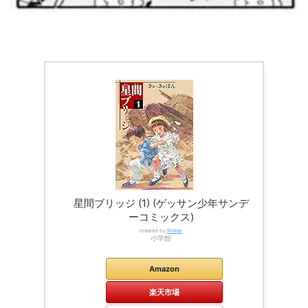
星間ブリッジ (1) (ゲッサン少年サンデ
ーコミックス)
created by
Rinker
小学館
Amazon
楽天市場