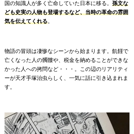
国の知識人が多く亡命していた日本に移る。
孫文な
ども史実の人物も登場するなど、当時の革命の雰囲
気を伝えてくれる
。
物語の冒頭は凄惨なシーンから始まります。飢饉で
亡くなった人の髑髏や、税金を納めることができな
かった人への拷問など・・・。この辺のリアリティ
ーが天才手塚治虫らしく、一気に話に引き込まれま
す。