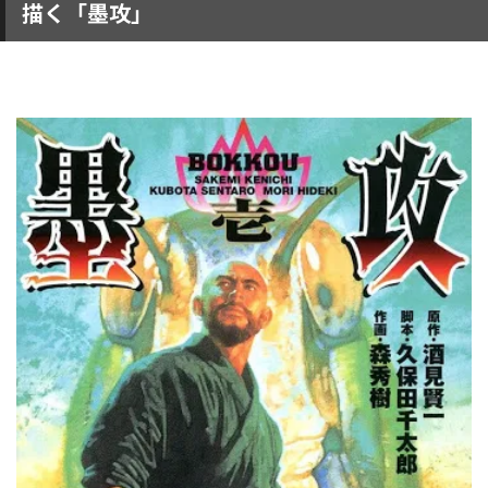
描く「墨攻」