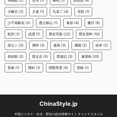
博物館
(2)
台湾
(1)
哪吒
(1)
四合院
(4)
大晦日
(2)
大連
(1)
孔老二
(4)
寺院
(1)
少子高齢化
(2)
愚公移山
(1)
春節
(4)
書評
(6)
杭州
(1)
武漢
(1)
歴史写真
(22)
歴史資料
(10)
深セン
(3)
満州
(3)
漫画
(3)
瀋陽
(2)
絵本
(2)
美術館
(2)
西太后
(5)
西遊記
(3)
連環画
(20)
長春
(1)
開封
(1)
関聖帝君
(6)
雷鋒
(1)
ChinaStyle.jp
中国ビジネス・生活・歴史の総合情報サイト チャイナスタイル