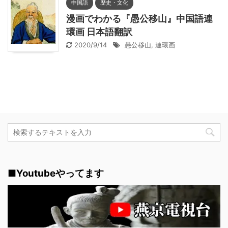
中国語
歴史・文化
漫画でわかる『愚公移山』中国語連
環画 日本語翻訳
2020/9/14
愚公移山
,
連環画
■Youtubeやってます