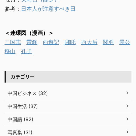
参考：
日本人が注意すべき日
＜連環図（漫画）＞
三国志
雷鋒
西遊記
哪吒
西太后
関羽
愚公
移山
孔子
カテゴリー
中国ビジネス (32)
中国生活 (37)
中国語 (92)
写真集 (31)