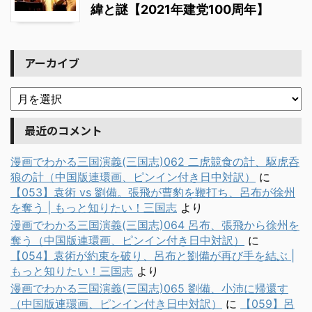
緯と謎【2021年建党100周年】
アーカイブ
最近のコメント
漫画でわかる三国演義(三国志)062 二虎競食の計、駆虎呑
狼の計（中国版連環画、ピンイン付き日中対訳）
に
【053】袁術 vs 劉備。張飛が曹豹を鞭打ち、呂布が徐州
を奪う | もっと知りたい！三国志
より
漫画でわかる三国演義(三国志)064 呂布、張飛から徐州を
奪う（中国版連環画、ピンイン付き日中対訳）
に
【054】袁術が約束を破り、呂布と劉備が再び手を結ぶ |
もっと知りたい！三国志
より
漫画でわかる三国演義(三国志)065 劉備、小沛に帰還す
（中国版連環画、ピンイン付き日中対訳）
に
【059】呂