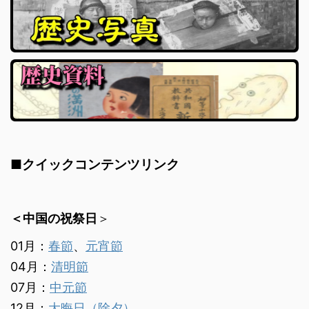
■クイックコンテンツリンク
＜中国の祝祭日
＞
01月：
春節
、
元宵節
04月：
清明節
07月：
中元節
12月：
大晦日（除夕）