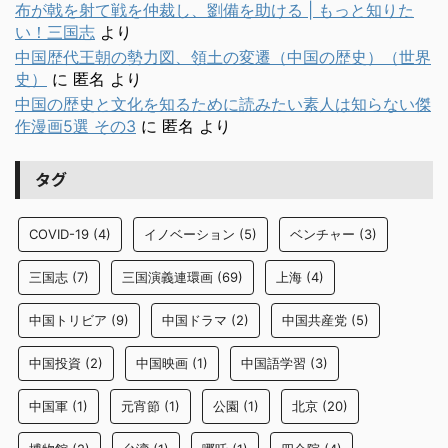
布が戟を射て戦を仲裁し、劉備を助ける | もっと知りた
い！三国志
より
中国歴代王朝の勢力図、領土の変遷（中国の歴史）（世界
史）
に
匿名
より
中国の歴史と文化を知るために読みたい素人は知らない傑
作漫画5選 その3
に
匿名
より
タグ
COVID-19
(4)
イノベーション
(5)
ベンチャー
(3)
三国志
(7)
三国演義連環画
(69)
上海
(4)
中国トリビア
(9)
中国ドラマ
(2)
中国共産党
(5)
中国投資
(2)
中国映画
(1)
中国語学習
(3)
中国軍
(1)
元宵節
(1)
公園
(1)
北京
(20)