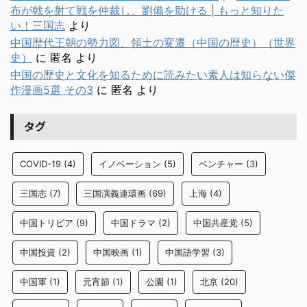
布が戟を射て戦を仲裁し、劉備を助ける | もっと知りた
い！三国志
より
中国歴代王朝の勢力図、領土の変遷（中国の歴史）（世界
史）
に
匿名
より
中国の歴史と文化を知るために読みたい素人は知らない傑
作漫画5選 その3
に
匿名
より
タグ
COVID-19
(4)
イノベーション
(5)
ベンチャー
(3)
三国志
(7)
三国演義連環画
(69)
上海
(4)
中国トリビア
(9)
中国ドラマ
(2)
中国共産党
(5)
中国投資
(2)
中国映画
(1)
中国語学習
(3)
中国軍
(1)
元宵節
(1)
公園
(1)
北京
(20)