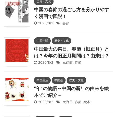
歴史・文化
中国の春節の過ごし方を分かりやす
く漫画で図説！
2020/8/2
春節
中国生活
歴史・文化
中国最大の祭日、春節（旧正月）と
は？今年の旧正月期間は？由来は？
2020/8/2
元宵節
,
春節
中国生活
中国語
歴史・文化
“年”の物語～中国の新年の由来を絵
本でご紹介～
2020/8/2
大晦日
,
春節
,
絵本