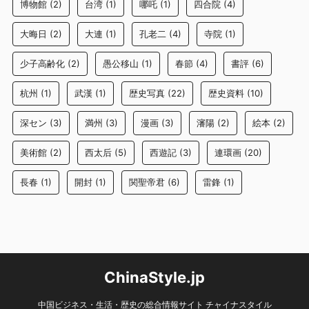
博物館
(2)
台湾
(1)
哪吒
(1)
四合院
(4)
大晦日
(2)
大連
(1)
孔老二
(4)
寺院
(1)
少子高齢化
(2)
愚公移山
(1)
春節
(4)
書評
(6)
杭州
(1)
武漢
(1)
歴史写真
(22)
歴史資料
(10)
深セン
(3)
満州
(3)
漫画
(3)
瀋陽
(2)
絵本
(2)
美術館
(2)
西太后
(5)
西遊記
(3)
連環画
(20)
長春
(1)
開封
(1)
関聖帝君
(6)
雷鋒
(1)
ChinaStyle.jp
中国ビジネス・生活・歴史の総合情報サイト チャイナスタイル