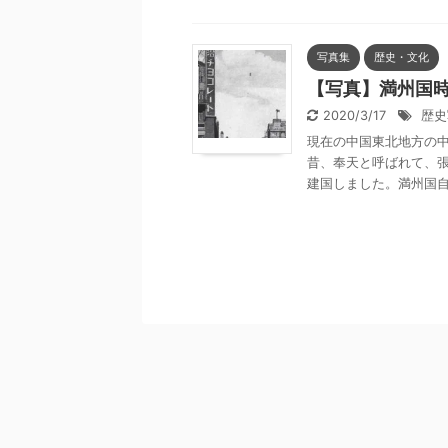
写真集
歴史・文化
【写真】満州国
2020/3/17
歴史
現在の中国東北地方の
昔、奉天と呼ばれて、
建国しました。満州国自体