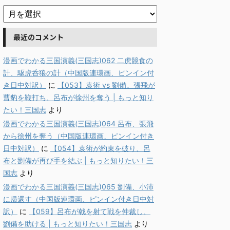
最近のコメント
漫画でわかる三国演義(三国志)062 二虎競食の
計、駆虎呑狼の計（中国版連環画、ピンイン付
き日中対訳）
に
【053】袁術 vs 劉備。張飛が
曹豹を鞭打ち、呂布が徐州を奪う | もっと知り
たい！三国志
より
漫画でわかる三国演義(三国志)064 呂布、張飛
から徐州を奪う（中国版連環画、ピンイン付き
日中対訳）
に
【054】袁術が約束を破り、呂
布と劉備が再び手を結ぶ | もっと知りたい！三
国志
より
漫画でわかる三国演義(三国志)065 劉備、小沛
に帰還す（中国版連環画、ピンイン付き日中対
訳）
に
【059】呂布が戟を射て戦を仲裁し、
劉備を助ける | もっと知りたい！三国志
より