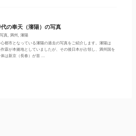
時代の奉天（瀋陽）の写真
写真
,
満州
,
瀋陽
中心都市となっている瀋陽の過去の写真をご紹介します。瀋陽は
張作霖が本拠地としていましたが、その後日本が占領し、満州国を
は新京（長春）が首 ...