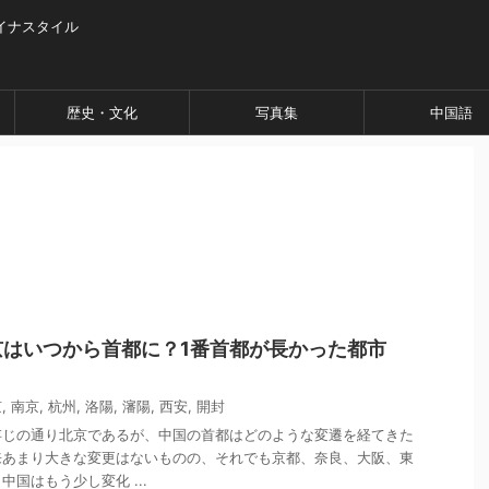
イナスタイル
歴史・文化
写真集
中国語
京はいつから首都に？1番首都が長かった都市
京
,
南京
,
杭州
,
洛陽
,
瀋陽
,
西安
,
開封
存じの通り北京であるが、中国の首都はどのような変遷を経てきた
来あまり大きな変更はないものの、それでも京都、奈良、大阪、東
国はもう少し変化 ...