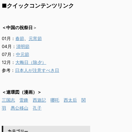
■クイックコンテンツリンク
＜中国の祝祭日
＞
01月：
春節
、
元宵節
04月：
清明節
07月：
中元節
12月：
大晦日（除夕）
参考：
日本人が注意すべき日
＜連環図（漫画）＞
三国志
雷鋒
西遊記
哪吒
西太后
関
羽
愚公移山
孔子
カテゴリー