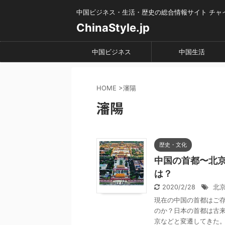
中国ビジネス・生活・歴史の総合情報サイト チャ
ChinaStyle.jp
中国ビジネス
中国生活
HOME
>
瀋陽
瀋陽
歴史・文化
中国の首都〜北
は？
2020/2/28
北
現在の中国の首都はご
のか？日本の首都は古
京などと変遷してきた。中