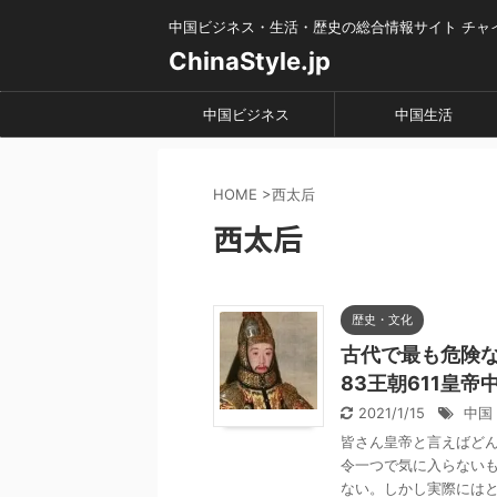
中国ビジネス・生活・歴史の総合情報サイト チャ
ChinaStyle.jp
中国ビジネス
中国生活
HOME
>
西太后
西太后
歴史・文化
古代で最も危険
83王朝611皇帝
2021/1/15
中国
皆さん皇帝と言えばど
令一つで気に入らない
ない。しかし実際にはとて