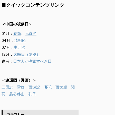
■クイックコンテンツリンク
＜中国の祝祭日
＞
01月：
春節
、
元宵節
04月：
清明節
07月：
中元節
12月：
大晦日（除夕）
参考：
日本人が注意すべき日
＜連環図（漫画）＞
三国志
雷鋒
西遊記
哪吒
西太后
関
羽
愚公移山
孔子
カテゴリー