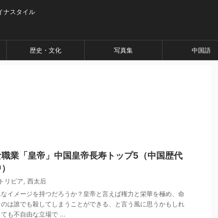
イナスタイル
歴史・文化
写真集
中国語
な職業「皇帝」中国皇帝長寿トップ5（中国歴代
中）
トリビア
,
西太后
んなイメージを持つだろうか？皇帝と言えば権力と栄華を極め、命
ものは誰でも殺してしまうことができる、と言う風に思うかもしれ
も不自由な立場で ...