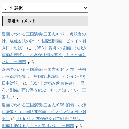
最近のコメント
漫画でわかる三国演義(三国志)062 二虎競食の
計、駆虎呑狼の計（中国版連環画、ピンイン付
き日中対訳）
に
【053】袁術 vs 劉備。張飛が
曹豹を鞭打ち、呂布が徐州を奪う | もっと知り
たい！三国志
より
漫画でわかる三国演義(三国志)064 呂布、張飛
から徐州を奪う（中国版連環画、ピンイン付き
日中対訳）
に
【054】袁術が約束を破り、呂
布と劉備が再び手を結ぶ | もっと知りたい！三
国志
より
漫画でわかる三国演義(三国志)065 劉備、小沛
に帰還す（中国版連環画、ピンイン付き日中対
訳）
に
【059】呂布が戟を射て戦を仲裁し、
劉備を助ける | もっと知りたい！三国志
より