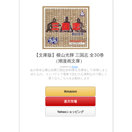
【文庫版】横山光輝 三国志 全30巻
（潮漫画文庫）
created by
Rinker
あの有名な横山光輝三国志全60巻を文庫化して30巻にまと
めたもの。コンパクトで電車で読むのも便利なので新しく
買うならこちらをお勧めします
Amazon
楽天市場
Yahooショッピング