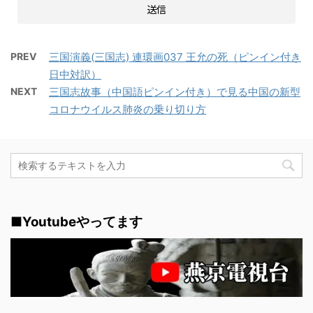
PREV
三国演義(三国志) 連環画037 王允の死（ピンイン付き
日中対訳）
NEXT
三国志故事（中国語ピンイン付き）で見る中国の新型
コロナウイルス肺炎の乗り切り方
■Youtubeやってます