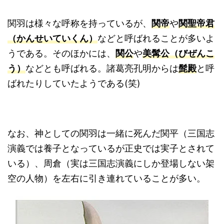
関羽は様々な呼称を持っているが、
関帝
や
関聖帝君
（かんせいていくん）
などと呼ばれることが多いよ
うである。そのほかには、
関公
や
美髯公
（
びぜんこ
う）
などとも呼ばれる。諸葛亮孔明からは
髭殿
と呼
ばれたりしていたようである(笑)
なお、神としての関羽は一緒に死んだ関平（三国志
演義では養子となっているが正史では実子とされて
いる）、周倉（実は三国志演義にしか登場しない架
空の人物）を左右に引き連れていることが多い。