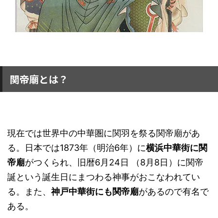
関帝廟とは？
現在では世界中の中華圏に関羽を祭る関帝廟があ
る。日本では1873年（明治6年）に
横浜中華街に関
帝廟
がつくられ、旧暦6月24日 （8月8日）に関帝
誕という誕生日にまつわる神事がおこなわれてい
る。また、
神戸中華街にも関帝廟
があるので有名で
ある。