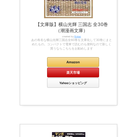
【文庫版】横山光輝 三国志 全30巻
（潮漫画文庫）
created by
Rinker
あの有名な横山光輝三国志全60巻を文庫化して30巻にまと
めたもの。コンパクトで電車で読むのも便利なので新しく
買うならこちらをお勧めします
Amazon
楽天市場
Yahooショッピング