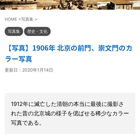
HOME
>
写真集
>
写真集
歴史・文化
【写真】1906年 北京の前門、崇文門のカ
ラー写真
更新日：
2020年1月14日
1912年に滅亡した清朝の本当に最後に撮影さ
れた昔の北京城の様子を偲ばせる稀少なカラー
写真である。