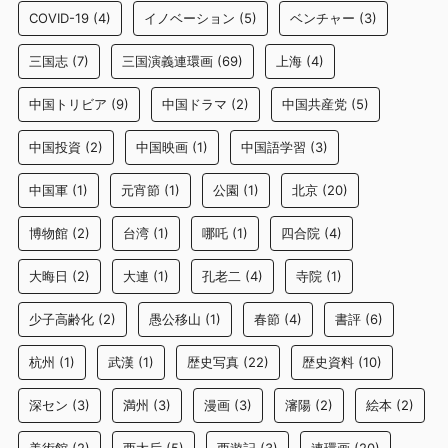
COVID-19
(4)
イノベーション
(5)
ベンチャー
(3)
三国志
(7)
三国演義連環画
(69)
上海
(4)
中国トリビア
(9)
中国ドラマ
(2)
中国共産党
(5)
中国投資
(2)
中国映画
(1)
中国語学習
(3)
中国軍
(1)
元宵節
(1)
公園
(1)
北京
(20)
博物館
(2)
台湾
(1)
哪吒
(1)
四合院
(4)
大晦日
(2)
大連
(1)
孔老二
(4)
寺院
(1)
少子高齢化
(2)
愚公移山
(1)
春節
(4)
書評
(6)
杭州
(1)
武漢
(1)
歴史写真
(22)
歴史資料
(10)
深セン
(3)
満州
(3)
漫画
(3)
瀋陽
(2)
絵本
(2)
美術館
(2)
西太后
(5)
西遊記
(3)
連環画
(20)