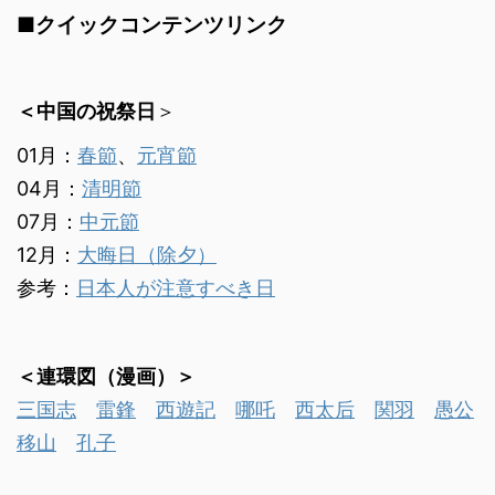
■クイックコンテンツリンク
＜中国の祝祭日
＞
01月：
春節
、
元宵節
04月：
清明節
07月：
中元節
12月：
大晦日（除夕）
参考：
日本人が注意すべき日
＜連環図（漫画）＞
三国志
雷鋒
西遊記
哪吒
西太后
関羽
愚公
移山
孔子