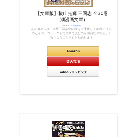
【文庫版】横山光輝 三国志 全30巻
（潮漫画文庫）
created by
Rinker
あの有名な横山光輝三国志全60巻を文庫化して30巻にまと
めたもの。コンパクトで電車で読むのも便利なので新しく
買うならこちらをお勧めします
Amazon
楽天市場
Yahooショッピング