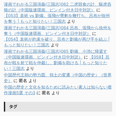
漫画でわかる三国演義(三国志)062 二虎競食の計、駆虎呑
狼の計（中国版連環画、ピンイン付き日中対訳）
に
【053】袁術 vs 劉備。張飛が曹豹を鞭打ち、呂布が徐州
を奪う | もっと知りたい！三国志
より
漫画でわかる三国演義(三国志)064 呂布、張飛から徐州を
奪う（中国版連環画、ピンイン付き日中対訳）
に
【054】袁術が約束を破り、呂布と劉備が再び手を結ぶ |
もっと知りたい！三国志
より
漫画でわかる三国演義(三国志)065 劉備、小沛に帰還す
（中国版連環画、ピンイン付き日中対訳）
に
【059】呂
布が戟を射て戦を仲裁し、劉備を助ける | もっと知りた
い！三国志
より
中国歴代王朝の勢力図、領土の変遷（中国の歴史）（世界
史）
に
匿名
より
中国の歴史と文化を知るために読みたい素人は知らない傑
作漫画5選 その3
に
匿名
より
タグ