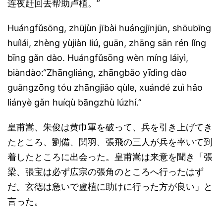
连夜赶回去帮助卢植。”
Huángfǔsōng, zhūjùn jībài huángjīnjūn, shōubīng
huílái, zhèng yùjiàn liú, guān, zhāng sān rén lǐng
bīng gǎn dào. Huángfǔsōng wèn míng láiyì,
biàndào:“Zhāngliáng, zhāngbǎo yīdìng dào
guǎngzōng tóu zhāngjiǎo qùle, xuándé zuì hǎo
liányè gǎn huíqù bāngzhù lúzhí.”
皇甫嵩、朱俊は黄巾軍を破って、兵を引き上げてき
たところ、劉備、関羽、張飛の三人が兵を率いて到
着したところに出会った。皇甫嵩は来意を聞き「張
梁、張宝は必ず広宗の張角のところへ行ったはず
だ。玄徳は急いで盧植に助けに行った方が良い」と
言った。