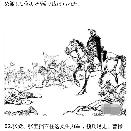
め激しい戦いが繰り広げられた。
52.张梁、张宝挡不住这支生力军，领兵退走。曹操