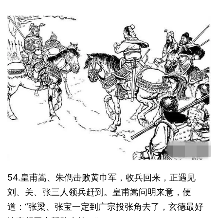
54.皇甫嵩、朱儁击败黄巾军，收兵回来，正遇见
刘、关、张三人领兵赶到。皇甫嵩问明来意，便
道：“张梁、张宝一定到广宗投张角去了，玄德最好