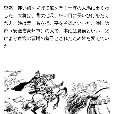
突然、赤い旗を掲げて道を塞ぐ一隊の人馬に出くわ
した。大将は、背丈七尺、細い目に長いひげをたく
わえ、姓は曹、名を操、字を孟徳といった。沛国譙
郡（安徽省豪州市）の人で、本姓は夏侯といい、父
により宦官の曹騰の養子とされたため姓を変えてい
た。