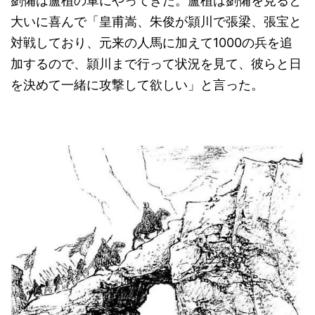
劉備は盧植の軍にやってきた。盧植は劉備を見ると
大いに喜んで「皇甫嵩、朱俊が頴川で張梁、張宝と
対戦しており、元来の人馬に加えて1000の兵を追
加するので、頴川まで行って状況を見て、彼らと日
を決めて一緒に攻撃して欲しい」と言った。