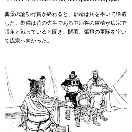
龚景の論功行賞が終わると、鄒靖は兵を率いて帰還
した。劉備は昔の先生である中郎将の盧植が広宗で
張角と戦っていると聞き、関羽、張飛の軍隊を率い
て広宗へ向かった。