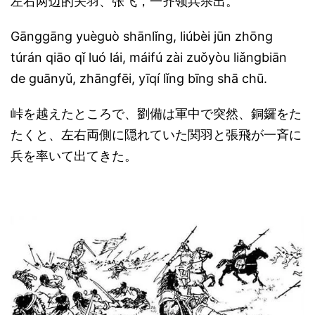
左右两边的关羽、张飞，一齐领兵杀出。
Gānggāng yuèguò shānlǐng, liúbèi jūn zhōng
túrán qiāo qǐ luó lái, máifú zài zuǒyòu liǎngbiān
de guānyǔ, zhāngfēi, yīqí lǐng bīng shā chū.
峠を越えたところで、劉備は軍中で突然、銅鑼をた
たくと、左右両側に隠れていた関羽と張飛が一斉に
兵を率いて出てきた。