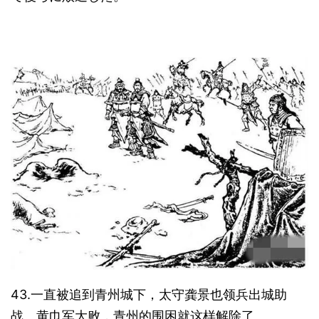
43.一直被追到青州城下，太守龚景也领兵出城助
战。黄巾军大败，青州的围困就这样解除了。