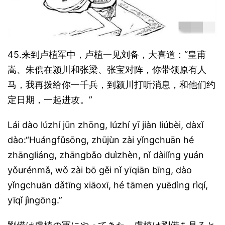
45.来到卢植军中，卢植一见刘备，大喜道：“皇甫
嵩、朱儁在颍川和张梁、张宝对阵，你带领原有人
马，我再拨给你一千兵，到颍川打听消息，和他们约
定日期，一起进攻。”
Lái dào lúzhí jūn zhōng, lúzhí yī jiàn liúbèi, dàxǐ
dào:“Huángfǔsōng, zhūjùn zài yǐngchuān hé
zhāngliáng, zhāngbǎo duìzhèn, nǐ dàilǐng yuán
yǒurénmǎ, wǒ zài bō gěi nǐ yīqiān bīng, dào
yǐngchuān dǎtīng xiāoxī, hé tāmen yuēdìng rìqí,
yīqǐ jìngōng.”