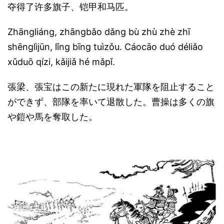
夺得了许多旗子、铠甲和马匹。
Zhāngliáng, zhāngbǎo dǎng bù zhù zhè zhī
shēnglìjūn, lǐng bīng tuìzǒu. Cáocāo duó déliǎo
xǔduō qízi, kǎijiǎ hé mǎpǐ.
張梁、張宝はこの新たに現れた軍隊を阻止すること
ができず、部隊を率いて退散した。曹操は多くの旗
や鎧や馬を奪取した。