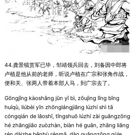
44.龚景犒赏军已毕，邹靖领兵回去，刘备因中郎将
卢植是他从前的老师，听说卢植在广宗和张角作战，
便和关、张两人带着本部人马，到广宗去了。
Gōngjǐng kàoshǎng jūn yǐ bì, zōujìng lǐng bīng
huíqù, liúbèi yīn zhōnglángjiāng lúzhí shì tā
cóngqián de lǎoshī, tīngshuō lúzhí zài guǎngzōng
hé zhāngjiǎo zuòzhàn, biàn hé guān, zhāng liǎng
rén dàizhe běnbù rénmǎ, dào guǎngzōng qùle.