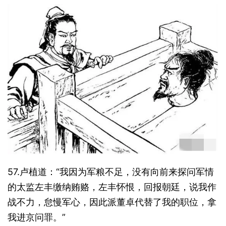
57.卢植道：“我因为军粮不足，没有向前来探问军情
的太监左丰缴纳贿赂，左丰怀恨，回报朝廷，说我作
战不力，怠慢军心，因此派董卓代替了我的职位，拿
我进京问罪。”