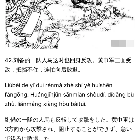
42.刘备的一队人马这时也回身反攻。黄巾军三面受
敌，抵挡不住，连忙向后败退。
Liúbèi de yī duì rénmǎ zhè shí yě huíshēn
fǎngōng. Huángjīnjūn sānmiàn shòudí, dǐdǎng bù
zhù, liánmáng xiàng hòu bàituì.
劉備の一隊の人馬も反転して攻撃をした。黄巾軍は
3方向から攻撃され、阻止することができず、急い
で後ろに敗退した。