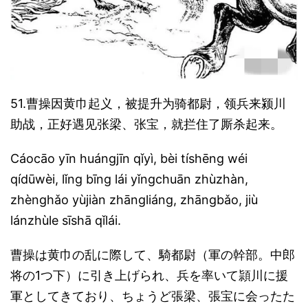
51.曹操因黄巾起义，被提升为骑都尉，领兵来颍川
助战，正好遇见张梁、张宝，就拦住了厮杀起来。
Cáocāo yīn huángjīn qǐyì, bèi tíshēng wéi
qídūwèi, lǐng bīng lái yǐngchuān zhùzhàn,
zhènghǎo yùjiàn zhāngliáng, zhāngbǎo, jiù
lánzhùle sīshā qǐlái.
曹操は黄巾の乱に際して、騎都尉（軍の幹部。中郎
将の1つ下）に引き上げられ、兵を率いて頴川に援
軍としてきており、ちょうど張梁、張宝に会ったた