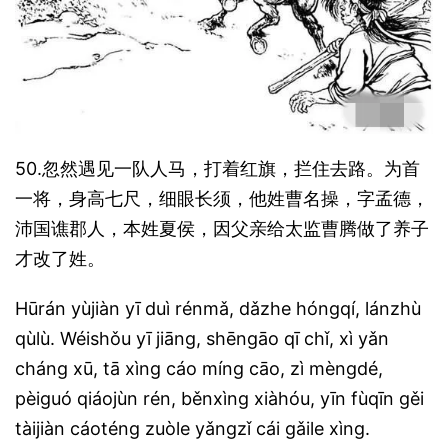
50.忽然遇见一队人马，打着红旗，拦住去路。为首
一将，身高七尺，细眼长须，他姓曹名操，字孟德，
沛国谯郡人，本姓夏侯，因父亲给太监曹腾做了养子
才改了姓。
Hūrán yùjiàn yī duì rénmǎ, dǎzhe hóngqí, lánzhù
qùlù. Wéishǒu yī jiāng, shēngāo qī chǐ, xì yǎn
cháng xū, tā xìng cáo míng cāo, zì mèngdé,
pèiguó qiáojùn rén, běnxìng xiàhóu, yīn fùqīn gěi
tàijiàn cáoténg zuòle yǎngzǐ cái gǎile xìng.