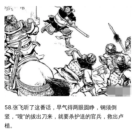
58.张飞听了这番话，早气得两眼圆睁，钢须倒
竖，“嗖”的拔出刀来，就要杀护送的官兵，救出卢
植。