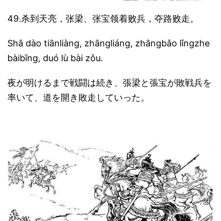
49.杀到天亮，张梁、张宝领着败兵，夺路败走。
Shā dào tiānliàng, zhāngliáng, zhāngbǎo lǐngzhe
bàibīng, duó lù bài zǒu.
夜が明けるまで戦闘は続き、張梁と張宝が敗戦兵を
率いて、道を開き敗走していった。