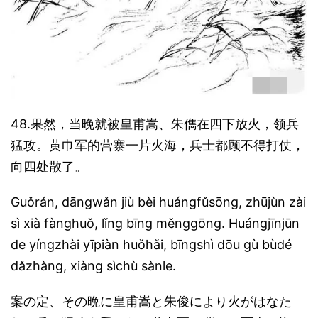
48.果然，当晚就被皇甫嵩、朱儁在四下放火，领兵
猛攻。黄巾军的营寨一片火海，兵士都顾不得打仗，
向四处散了。
Guǒrán, dāngwǎn jiù bèi huángfǔsōng, zhūjùn zài
sì xià fànghuǒ, lǐng bīng měnggōng. Huángjīnjūn
de yíngzhài yīpiàn huǒhǎi, bīngshì dōu gù bùdé
dǎzhàng, xiàng sìchù sànle.
案の定、その晩に皇甫嵩と朱俊により火がはなた