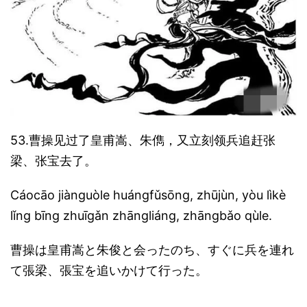
53.曹操见过了皇甫嵩、朱儁，又立刻领兵追赶张
梁、张宝去了。
Cáocāo jiànguòle huángfǔsōng, zhūjùn, yòu lìkè
lǐng bīng zhuīgǎn zhāngliáng, zhāngbǎo qùle.
曹操は皇甫嵩と朱俊と会ったのち、すぐに兵を連れ
て張梁、張宝を追いかけて行った。