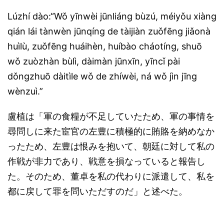
Lúzhí dào:“Wǒ yīnwèi jūnliáng bùzú, méiyǒu xiàng
qián lái tànwèn jūnqíng de tàijiàn zuǒfēng jiǎonà
huìlù, zuǒfēng huáihèn, huíbào cháotíng, shuō
wǒ zuòzhàn bùlì, dàimàn jūnxīn, yīncǐ pài
dǒngzhuō dàitìle wǒ de zhíwèi, ná wǒ jìn jīng
wènzuì.”
盧植は「軍の食糧が不足していたため、軍の事情を
尋問しに来た宦官の左豊に積極的に賄賂を納めなか
ったため、左豊は恨みを抱いて、朝廷に対して私の
作戦が非力であり、戦意を損なっていると報告し
た。そのため、董卓を私の代わりに派遣して、私を
都に戻して罪を問いただすのだ」と述べた。