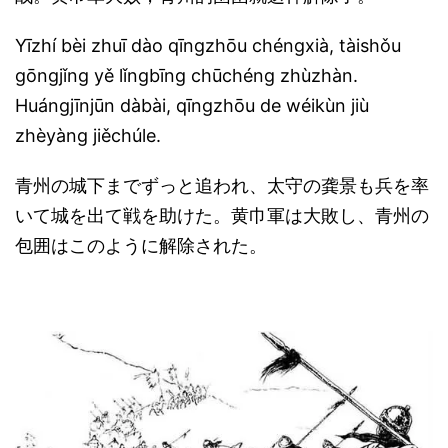
Yīzhí bèi zhuī dào qīngzhōu chéngxià, tàishǒu
gōngjǐng yě lǐngbīng chūchéng zhùzhàn.
Huángjīnjūn dàbài, qīngzhōu de wéikùn jiù
zhèyàng jiěchúle.
青州の城下までずっと追われ、太守の龚景も兵を率
いて城を出て戦を助けた。黄巾軍は大敗し、青州の
包囲はこのように解除された。