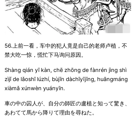
56.上前一看，车中的犯人竟是自己的老师卢植，不
禁大吃一惊，慌忙下马询问原因。
Shàng qián yī kàn, chē zhōng de fànrén jìng shì
zìjǐ de lǎoshī lúzhí, bùjīn dàchīyījīng, huāngmáng
xiàmǎ xúnwèn yuányīn.
車の中の囚人が、自分の師匠の盧植と知って驚き、
あわてて馬から降りて理由を尋ねた。