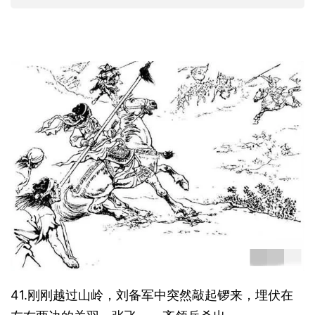
41.刚刚越过山岭，刘备军中突然敲起锣来，埋伏在