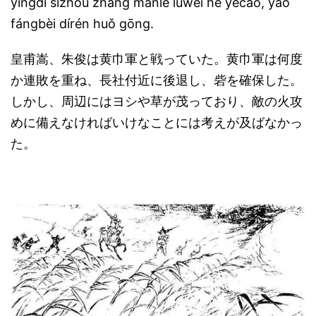
yíngdì sìzhōu zhǎng mǎnle lúwěi hé yěcǎo, yào
fángbèi dírén huǒ gōng.
皇甫嵩、朱俊は黄巾軍と戦っていた。黄巾軍は何度
か連敗を重ね、長社付近に後退し、砦を確保した。
しかし、周辺にはヨシや草が茂っており、敵の火攻
めに備えなければいけなことには考えが及ばなかっ
た。