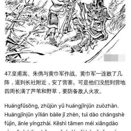
47.皇甫嵩、朱儁与黄巾军作战。黄巾军一连败了几
阵，退到长社附近，安了营寨。可是他们没想到营地
四周长满了芦苇和野草，要防备敌人火攻。
Huángfǔsōng, zhūjùn yǔ huángjīnjūn zuòzhàn.
Huángjīnjūn yīlián bàile jǐ zhèn, tuì dào chángshè
fùjìn, ānle yíngzhài. Kěshì tāmen méi xiǎngdào