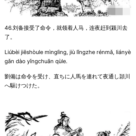
46.刘备接受了命令，就领着人马，连夜赶到颍川去
了。
Liúbèi jiēshòule mìnglìng, jiù lǐngzhe rénmǎ, liányè
gǎn dào yǐngchuān qùle.
劉備は命令を受け、直ちに人馬を連れて夜通し頴川
へ駆けつけた。