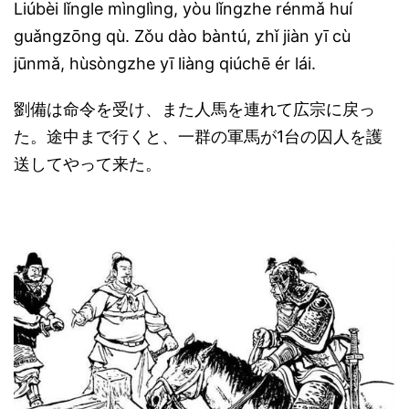
Liúbèi lǐngle mìnglìng, yòu lǐngzhe rénmǎ huí
guǎngzōng qù. Zǒu dào bàntú, zhǐ jiàn yī cù
jūnmǎ, hùsòngzhe yī liàng qiúchē ér lái.
劉備は命令を受け、また人馬を連れて広宗に戻っ
た。途中まで行くと、一群の軍馬が1台の囚人を護
送してやって来た。