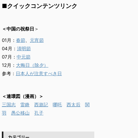
■クイックコンテンツリンク
＜中国の祝祭日
＞
01月：
春節
、
元宵節
04月：
清明節
07月：
中元節
12月：
大晦日（除夕）
参考：
日本人が注意すべき日
＜連環図（漫画）＞
三国志
雷鋒
西遊記
哪吒
西太后
関
羽
愚公移山
孔子
カテゴリー