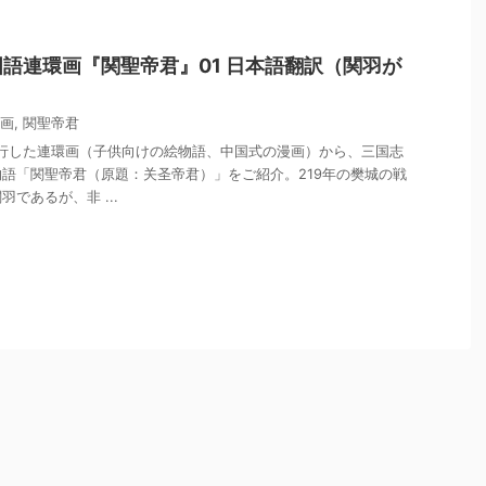
語連環画『関聖帝君』01 日本語翻訳（関羽が
画
,
関聖帝君
流行した連環画（子供向けの絵物語、中国式の漫画）から、三国志
語「関聖帝君（原題：关圣帝君）」をご紹介。219年の樊城の戦
であるが、非 ...