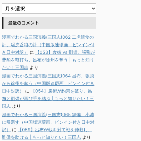
最近のコメント
漫画でわかる三国演義(三国志)062 二虎競食の
計、駆虎呑狼の計（中国版連環画、ピンイン付
き日中対訳）
に
【053】袁術 vs 劉備。張飛が
曹豹を鞭打ち、呂布が徐州を奪う | もっと知り
たい！三国志
より
漫画でわかる三国演義(三国志)064 呂布、張飛
から徐州を奪う（中国版連環画、ピンイン付き
日中対訳）
に
【054】袁術が約束を破り、呂
布と劉備が再び手を結ぶ | もっと知りたい！三
国志
より
漫画でわかる三国演義(三国志)065 劉備、小沛
に帰還す（中国版連環画、ピンイン付き日中対
訳）
に
【059】呂布が戟を射て戦を仲裁し、
劉備を助ける | もっと知りたい！三国志
より