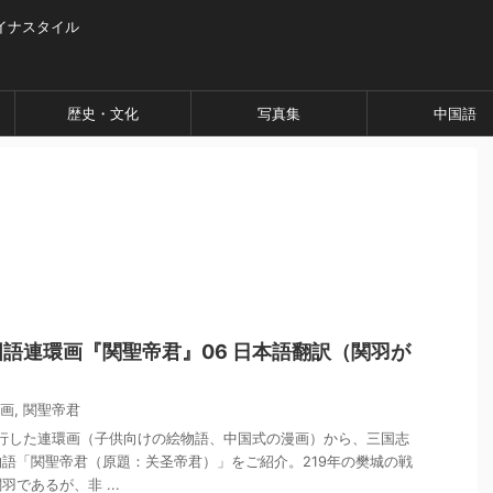
イナスタイル
歴史・文化
写真集
中国語
語連環画『関聖帝君』06 日本語翻訳（関羽が
画
,
関聖帝君
流行した連環画（子供向けの絵物語、中国式の漫画）から、三国志
語「関聖帝君（原題：关圣帝君）」をご紹介。219年の樊城の戦
であるが、非 ...