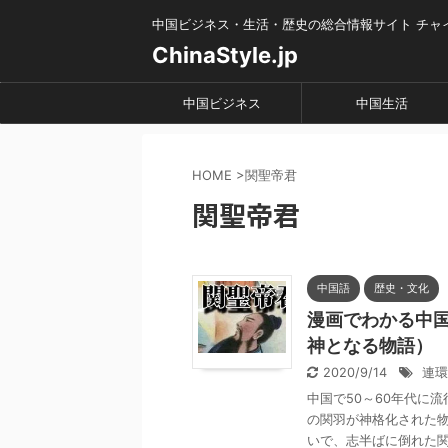
中国ビジネス・生活・歴史の総合情報サイト チャ
ChinaStyle.jp
中国ビジネス
中国生活
HOME
>
関聖帝君
関聖帝君
中国語
歴史・文化
漫画でわかる中国
神となる物語）
2020/9/14
連環
中国で50～60年代に
の関羽が神格化された物
いで、志半ばに倒れた関羽