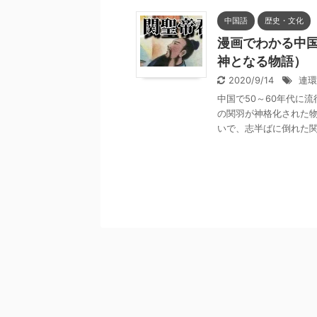
中国語
歴史・文化
漫画でわかる中国
神となる物語）
2020/9/14
連環
中国で50～60年代に
の関羽が神格化された物
いで、志半ばに倒れた関羽