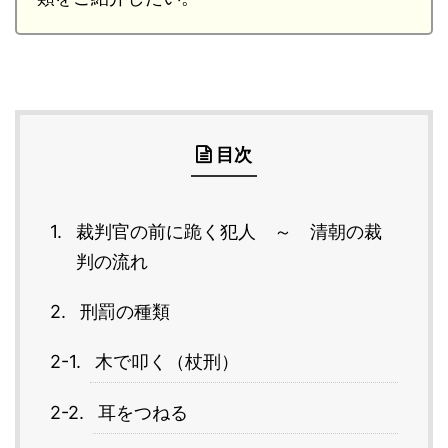
目次
裁判官の前に跪く犯人 ～ 清朝の裁
判の流れ
刑罰の種類
木で叩く（杖刑）
耳をつねる