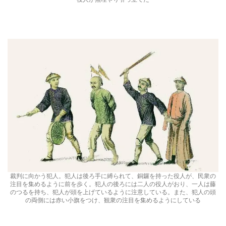
裁判に向かう犯人。犯人は後ろ手に縛られて、銅鑼を持った役人が、民衆の
注目を集めるように前を歩く。犯人の後ろには二人の役人がおり、一人は藤
のつるを持ち、犯人が頭を上げているように注意している。また、犯人の頭
の両側には赤い小旗をつけ、観衆の注目を集めるようにしている