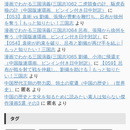
漫画でわかる三国演義(三国志)062 二虎競食の計、駆虎呑
狼の計（中国版連環画、ピンイン付き日中対訳）
に
【053】袁術 vs 劉備。張飛が曹豹を鞭打ち、呂布が徐州
を奪う | もっと知りたい！三国志
より
漫画でわかる三国演義(三国志)064 呂布、張飛から徐州を
奪う（中国版連環画、ピンイン付き日中対訳）
に
【054】袁術が約束を破り、呂布と劉備が再び手を結ぶ |
もっと知りたい！三国志
より
漫画でわかる三国演義(三国志)065 劉備、小沛に帰還す
（中国版連環画、ピンイン付き日中対訳）
に
【059】呂
布が戟を射て戦を仲裁し、劉備を助ける | もっと知りた
い！三国志
より
中国歴代王朝の勢力図、領土の変遷（中国の歴史）（世界
史）
に
匿名
より
中国の歴史と文化を知るために読みたい素人は知らない傑
作漫画5選 その3
に
匿名
より
タグ