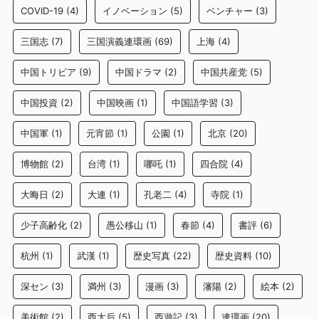
COVID-19
(4)
イノベーション
(5)
ベンチャー
(3)
三国志
(7)
三国演義連環画
(69)
上海
(4)
中国トリビア
(9)
中国ドラマ
(2)
中国共産党
(5)
中国投資
(2)
中国映画
(1)
中国語学習
(3)
中国軍
(1)
元宵節
(1)
公園
(1)
北京
(20)
博物館
(2)
台湾
(1)
哪吒
(1)
四合院
(4)
大晦日
(2)
大連
(1)
孔老二
(4)
寺院
(1)
少子高齢化
(2)
愚公移山
(1)
春節
(4)
書評
(6)
杭州
(1)
武漢
(1)
歴史写真
(22)
歴史資料
(10)
深セン
(3)
満州
(3)
漫画
(3)
瀋陽
(2)
絵本
(2)
美術館
(2)
西太后
(5)
西遊記
(3)
連環画
(20)