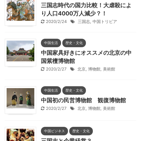
三国志時代の国力比較！大虐殺によ
り人口4000万人減少？！
2020/2/24
三国志
,
中国トリビア
中国生活
歴史・文化
中国家具好きにオススメの北京の中
国紫檀博物館
2020/2/27
北京
,
博物館
,
美術館
中国生活
歴史・文化
中国初の民営博物館 観復博物館
2020/2/27
北京
,
博物館
,
美術館
中国ビジネス
歴史・文化
三国志と企業経営３