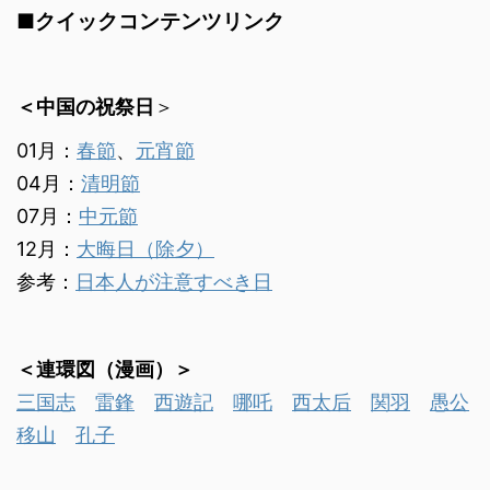
■クイックコンテンツリンク
＜中国の祝祭日
＞
01月：
春節
、
元宵節
04月：
清明節
07月：
中元節
12月：
大晦日（除夕）
参考：
日本人が注意すべき日
＜連環図（漫画）＞
三国志
雷鋒
西遊記
哪吒
西太后
関羽
愚公
移山
孔子