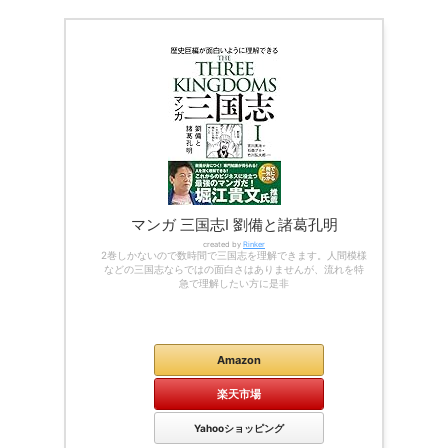
マンガ 三国志Ⅰ 劉備と諸葛孔明
created by
Rinker
2巻しかないので数時間で三国志を理解できます。人間模様
などの三国志ならではの面白さはありませんが、流れを特
急で理解したい方に是非
Kindle
Amazon
楽天市場
Yahooショッピング