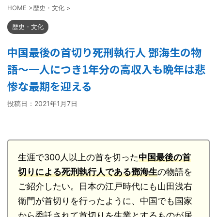
HOME
>
歴史・文化
>
歴史・文化
中国最後の首切り死刑執行人 鄧海生の物
語～一人につき1年分の高収入も晩年は悲
惨な最期を迎える
投稿日：
2021年1月7日
生涯で300人以上の首を切った
中国最後の首
切りによる死刑執行人である鄧海生
の物語を
ご紹介したい。日本の江戸時代にも山田浅右
衛門が首切りを行ったように、中国でも国家
から委託されて首切りを生業とするものが居