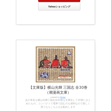
Yahooショッピング
【文庫版】横山光輝 三国志 全30巻
（潮漫画文庫）
created by
Rinker
あの有名な横山光輝三国志全60巻を文庫化して30巻にまと
めたもの。コンパクトで電車で読むのも便利なので新しく
買うならこちらをお勧めします