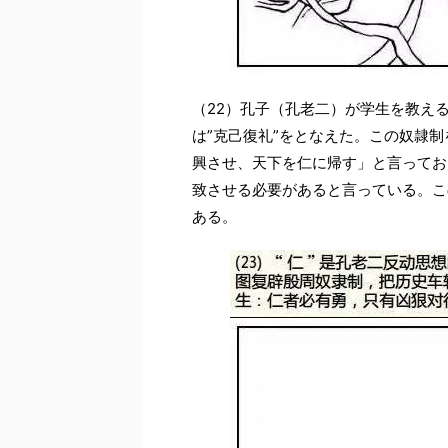
（22）孔子（孔老二）が学生を教え
は”克己復礼”をとなえた。この奴隷
興させ、天下を仁に帰す」と言ってお
致させる必要があると言っている。こ
ある。