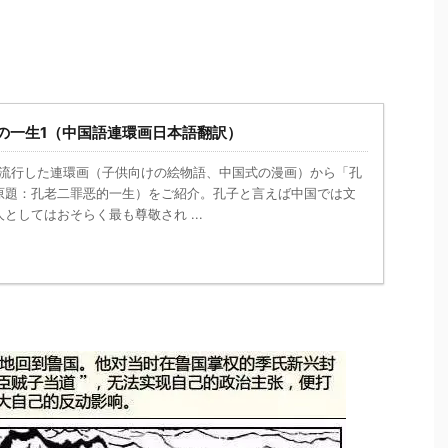
の一生1（中国語連環画日本語翻訳）
に流行した連環画（子供向けの絵物語、中国式の漫画）から「孔
原題：孔老二罪恶的一生）をご紹介。孔子と言えば中国では文
としてはおそらく最も尊敬され ...