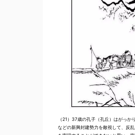
（21）37歳の孔子（孔丘）はがっ
などの新興封建勢力を敵視して、反乱