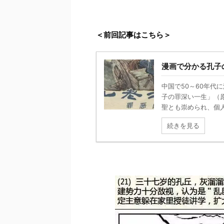
＜前回記事はこちら＞
漫画で分かる孔子
中国で50～60年代
子の罪深い一生」（
聖とも崇められ、個人
続きを見る