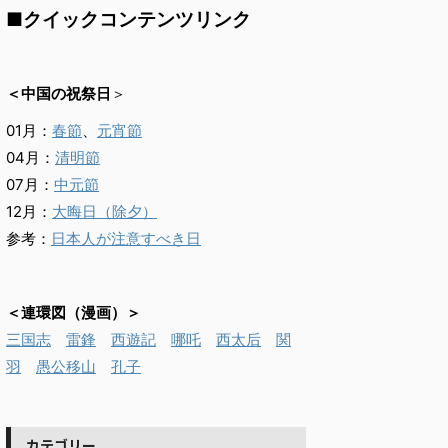
■クイックコンテンツリンク
＜中国の祝祭日
＞
01月：
春節
、
元宵節
04月：
清明節
07月：
中元節
12月：
大晦日（除夕）
参考：
日本人が注意すべき日
＜連環図（漫画）＞
三国志
雷鋒
西遊記
哪吒
西太后
関
羽
愚公移山
孔子
カテゴリー