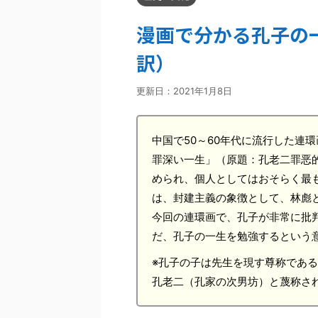
漫画で分かる孔子の
訳）
更新日：
2021年1月8日
中国で50～60年代に流行した連
罪深い一生」（原題：孔老二罪恶
められ、個人としてはおそらく最
は、封建主義の象徴として、林彪
今回の連環画で、孔子が非常に批
だ、孔子の一生を勉強するという
※孔子の子は先生を現す尊称であ
孔老二（孔家の次男坊）と蔑称さ