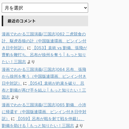
最近のコメント
漫画でわかる三国演義(三国志)062 二虎競食の
計、駆虎呑狼の計（中国版連環画、ピンイン付
き日中対訳）
に
【053】袁術 vs 劉備。張飛が
曹豹を鞭打ち、呂布が徐州を奪う | もっと知り
たい！三国志
より
漫画でわかる三国演義(三国志)064 呂布、張飛
から徐州を奪う（中国版連環画、ピンイン付き
日中対訳）
に
【054】袁術が約束を破り、呂
布と劉備が再び手を結ぶ | もっと知りたい！三
国志
より
漫画でわかる三国演義(三国志)065 劉備、小沛
に帰還す（中国版連環画、ピンイン付き日中対
訳）
に
【059】呂布が戟を射て戦を仲裁し、
劉備を助ける | もっと知りたい！三国志
より