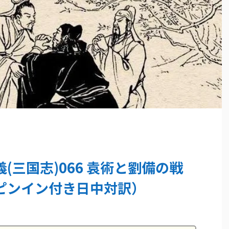
(三国志)066 袁術と劉備の戦
ピンイン付き日中対訳）