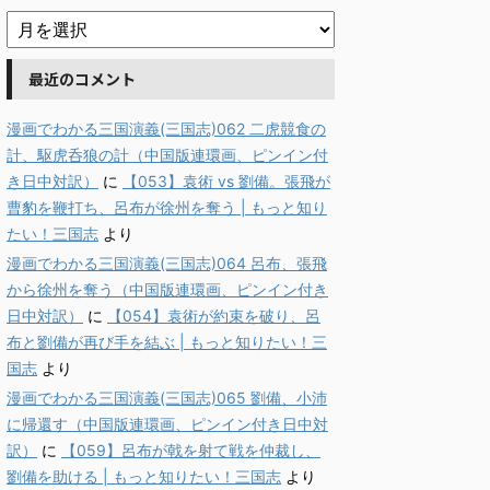
最近のコメント
漫画でわかる三国演義(三国志)062 二虎競食の
計、駆虎呑狼の計（中国版連環画、ピンイン付
き日中対訳）
に
【053】袁術 vs 劉備。張飛が
曹豹を鞭打ち、呂布が徐州を奪う | もっと知り
たい！三国志
より
漫画でわかる三国演義(三国志)064 呂布、張飛
から徐州を奪う（中国版連環画、ピンイン付き
日中対訳）
に
【054】袁術が約束を破り、呂
布と劉備が再び手を結ぶ | もっと知りたい！三
国志
より
漫画でわかる三国演義(三国志)065 劉備、小沛
に帰還す（中国版連環画、ピンイン付き日中対
訳）
に
【059】呂布が戟を射て戦を仲裁し、
劉備を助ける | もっと知りたい！三国志
より