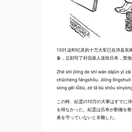
1301.这时纪灵的十万大军已在沛县
备，立刻写了封信派人送给吕布，责他
Zhè shí jìlíng de shí wàn dàjūn yǐ zà
chūchéng fángshǒu. Jìlíng tīngshuō lǚb
sòng gěi lǚbù, zé tā bù shǒu xìnyòng
この時、紀霊の10万の大軍はすでに
を得なかった。紀霊は呂布が劉備を救
束を守っていないと非難した。