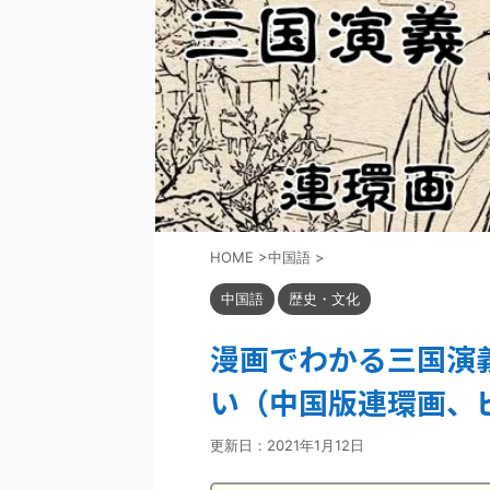
HOME
>
中国語
>
中国語
歴史・文化
漫画でわかる三国演義
い（中国版連環画、
更新日：
2021年1月12日