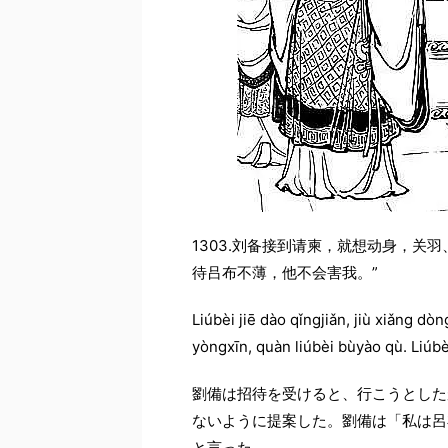
1303.刘备接到请柬，就想动身，关
待吕布不薄，他不会害我。”
Liúbèi jiē dào qǐngjiǎn, jiù xiǎng d
yòngxīn, quàn liúbèi bùyào qù. Liúbè
劉備は招待を受けると、行こうとした
ないように提案した。劉備は「私は呂
と言った。