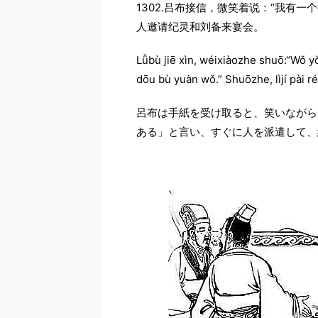
1302.吕布接信，微笑着说：“我有
人邀请纪灵和刘备来宴会。
Lǚbù jiē xìn, wéixiàozhe shuō:“Wǒ yǒ
dōu bù yuàn wǒ.” Shuōzhe, lìjí pài rén
呂布は手紙を受け取ると、笑いながら
ある」と言い、すぐに人を派遣して、