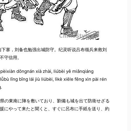
东南下寨，刘备也勉强出城防守。纪灵听说吕布领兵来救刘
不守信用。
i pèixiàn dōngnán xià zhài, liúbèi yě miǎnqiáng
ù lǐng bīng lái jiù liúbèi, lìkè xiěle fēng xìn pài rén
.
沛県の東南に陣を敷いており、劉備も城を出て防衛せざる
援にやって来たと聞くと、すぐに呂布に手紙を送り、約