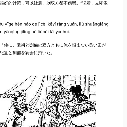
一个很好的计策，可以让袁、刘双方都不怨我。”说着，立即派
u yīge hěn hǎo de jìcè, kěyǐ ràng yuán, liú shuāngfāng
 yāoqǐng jìlíng hé liúbèi lái yànhuì.
「俺に、袁術と劉備の双方ともに俺を恨まない良い案が
紀霊と劉備を宴会に招いた。