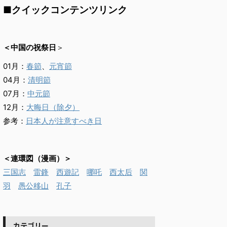
■クイックコンテンツリンク
＜中国の祝祭日
＞
01月：
春節
、
元宵節
04月：
清明節
07月：
中元節
12月：
大晦日（除夕）
参考：
日本人が注意すべき日
＜連環図（漫画）＞
三国志
雷鋒
西遊記
哪吒
西太后
関
羽
愚公移山
孔子
カテゴリー