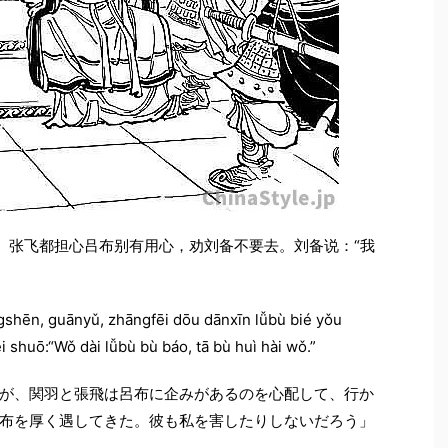
羽、张飞都担心吕布别有用心，劝刘备不要去。刘备说：“我
òngshēn, guānyǔ, zhāngfēi dōu dānxīn lǚbù bié yǒu
i shuō:“Wǒ dài lǚbù bù báo, tā bù huì hài wǒ.”
が、関羽と張飛は呂布に企みがあるのを心配して、行か
布を厚く遇してきた。彼も私を害したりしないだろう」