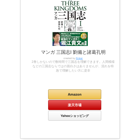
マンガ 三国志Ⅰ 劉備と諸葛孔明
created by
Rinker
2巻しかないので数時間で三国志を理解できます。人間模様
などの三国志ならではの面白さはありませんが、流れを特
急で理解したい方に是非
Kindle
Amazon
楽天市場
Yahooショッピング