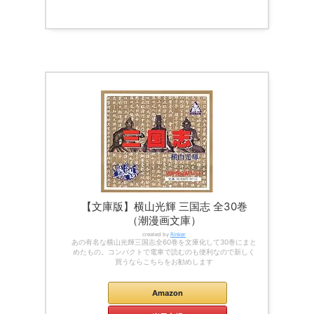
【文庫版】横山光輝 三国志 全30巻
（潮漫画文庫）
created by
Rinker
あの有名な横山光輝三国志全60巻を文庫化して30巻にまと
めたもの。コンパクトで電車で読むのも便利なので新しく
買うならこちらをお勧めします
Amazon