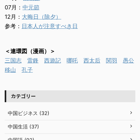
07月：
中元節
12月：
大晦日（除夕）
参考：
日本人が注意すべき日
＜連環図（漫画）＞
三国志
雷鋒
西遊記
哪吒
西太后
関羽
愚公
移山
孔子
カテゴリー
中国ビジネス (32)
中国生活 (37)
中国語 (92)