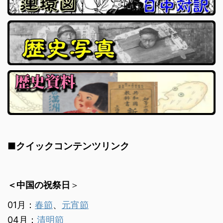
■クイックコンテンツリンク
＜中国の祝祭日
＞
01月：
春節
、
元宵節
04月：
清明節