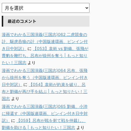
最近のコメント
漫画でわかる三国演義(三国志)062 二虎競食の
計、駆虎呑狼の計（中国版連環画、ピンイン付
き日中対訳）
に
【053】袁術 vs 劉備。張飛が
曹豹を鞭打ち、呂布が徐州を奪う | もっと知り
たい！三国志
より
漫画でわかる三国演義(三国志)064 呂布、張飛
から徐州を奪う（中国版連環画、ピンイン付き
日中対訳）
に
【054】袁術が約束を破り、呂
布と劉備が再び手を結ぶ | もっと知りたい！三
国志
より
漫画でわかる三国演義(三国志)065 劉備、小沛
に帰還す（中国版連環画、ピンイン付き日中対
訳）
に
【059】呂布が戟を射て戦を仲裁し、
劉備を助ける | もっと知りたい！三国志
より