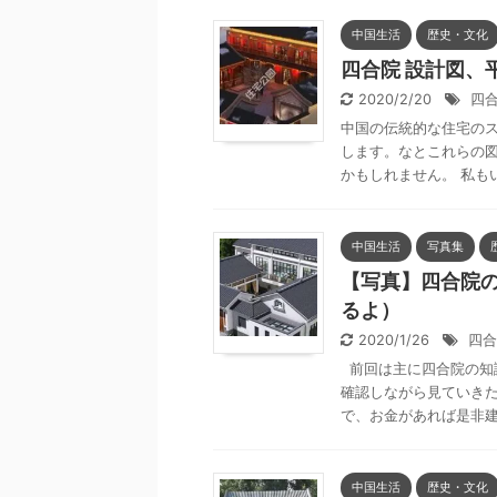
中国生活
歴史・文化
四合院 設計図、平
2020/2/20
四
中国の伝統的な住宅の
します。なとこれらの
かもしれません。 私もい
中国生活
写真集
【写真】四合院
るよ）
2020/1/26
四合
前回は主に四合院の知
確認しながら見ていき
で、お金があれば是非建築
中国生活
歴史・文化