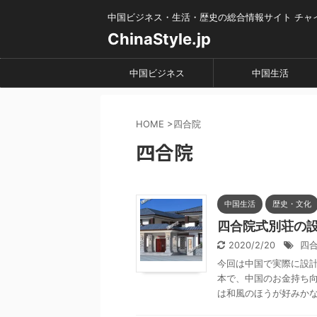
中国ビジネス・生活・歴史の総合情報サイト チャ
ChinaStyle.jp
中国ビジネス
中国生活
HOME
>
四合院
四合院
中国生活
歴史・文化
四合院式別荘の設
2020/2/20
四
今回は中国で実際に設
本で、中国のお金持ち
は和風のほうが好みかな（