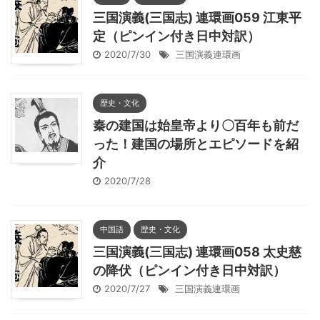
三国演義(三国志) 連環画059 江東平
定（ピンイン付き日中対訳）
2020/7/30
三国演義連環画
歴史・文化
秦の建国は始皇帝より〇百年も前だ
った！建国の場所とエピソードを紹
介
2020/7/28
中国語
歴史・文化
三国演義(三国志) 連環画058 太史慈
の降伏（ピンイン付き日中対訳）
2020/7/27
三国演義連環画