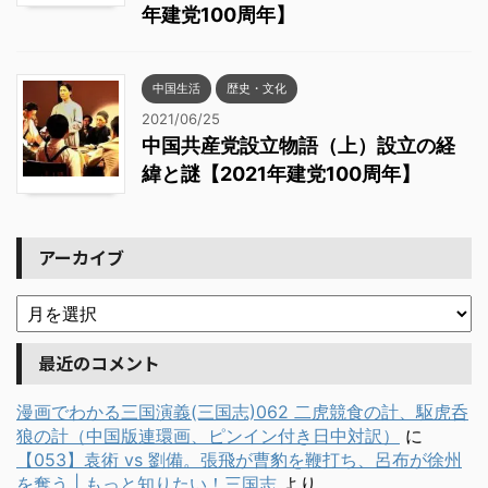
年建党100周年】
中国生活
歴史・文化
2021/06/25
中国共産党設立物語（上）設立の経
緯と謎【2021年建党100周年】
アーカイブ
最近のコメント
漫画でわかる三国演義(三国志)062 二虎競食の計、駆虎呑
狼の計（中国版連環画、ピンイン付き日中対訳）
に
【053】袁術 vs 劉備。張飛が曹豹を鞭打ち、呂布が徐州
を奪う | もっと知りたい！三国志
より