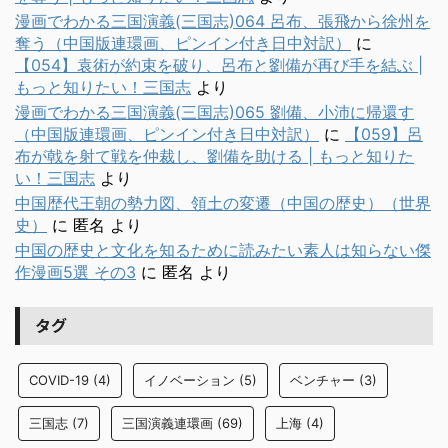
漫画でわかる三国演義(三国志)064 呂布、張飛から徐州を
奪う（中国版連環画、ピンイン付き日中対訳）
に
【054】袁術が約束を破り、呂布と劉備が再び手を結ぶ |
もっと知りたい！三国志
より
漫画でわかる三国演義(三国志)065 劉備、小沛に帰還す
（中国版連環画、ピンイン付き日中対訳）
に
【059】呂
布が戟を射て戦を仲裁し、劉備を助ける | もっと知りた
い！三国志
より
中国歴代王朝の勢力図、領土の変遷（中国の歴史）（世界
史）
に
匿名
より
中国の歴史と文化を知るために読みたい素人は知らない傑
作漫画5選 その3
に
匿名
より
タグ
COVID-19
(4)
イノベーション
(5)
ベンチャー
(3)
三国志
(7)
三国演義連環画
(69)
上海
(4)