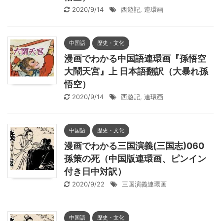
2020/9/14
西遊記
,
連環画
中国語
歴史・文化
漫画でわかる中国語連環画『孫悟空
大鬧天宮』上 日本語翻訳（大暴れ孫
悟空）
2020/9/14
西遊記
,
連環画
中国語
歴史・文化
漫画でわかる三国演義(三国志)060
孫策の死（中国版連環画、ピンイン
付き日中対訳）
2020/9/22
三国演義連環画
中国語
歴史・文化