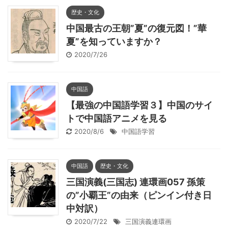
歴史・文化
中国最古の王朝”夏”の復元図！”華
夏”を知っていますか？
2020/7/26
中国語
【最強の中国語学習３】中国のサイ
トで中国語アニメを見る
2020/8/6
中国語学習
中国語
歴史・文化
三国演義(三国志) 連環画057 孫策
の”小覇王”の由来（ピンイン付き日
中対訳）
2020/7/22
三国演義連環画