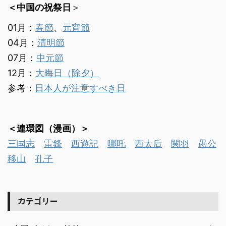
＜中国の祝祭日
＞
01月：
春節
、
元宵節
04月：
清明節
07月：
中元節
12月：
大晦日（除夕）
参考：
日本人が注意すべき日
＜連環図（漫画）＞
三国志
雷鋒
西遊記
哪吒
西太后
関羽
愚公
移山
孔子
カテゴリー