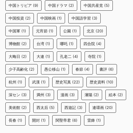
中国トリビア
(9)
中国ドラマ
(2)
中国共産党
(5)
中国投資
(2)
中国映画
(1)
中国語学習
(3)
中国軍
(1)
元宵節
(1)
公園
(1)
北京
(20)
博物館
(2)
台湾
(1)
哪吒
(1)
四合院
(4)
大晦日
(2)
大連
(1)
孔老二
(4)
寺院
(1)
少子高齢化
(2)
愚公移山
(1)
春節
(4)
書評
(6)
杭州
(1)
武漢
(1)
歴史写真
(22)
歴史資料
(10)
深セン
(3)
満州
(3)
漫画
(3)
瀋陽
(2)
絵本
(2)
美術館
(2)
西太后
(5)
西遊記
(3)
連環画
(20)
長春
(1)
開封
(1)
関聖帝君
(6)
雷鋒
(1)